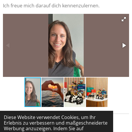
Ich freue mich darauf dich kennenzulernen.
Diese Website verwendet Cookies, um Ihr
Erlebnis zu verbessern und maßgeschneiderte
© 2025 Mag. Elke Sorlini-Drexler, Klinische und
Werbung anzuzeigen. Indem Sie auf
Gesundheitspsychologie